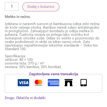
Dodaj v košarico
Mehko in nežno
.
Izdelana iz naravnih surovin je bambusova odeja zelo nežna
do kože vašega otroka. Bambus naredi odejo antialergijsko
in protiglivično. Zahvaljujoč bombažu je odeja mehka in
puhasta. Čudovita vezava se prilega tako vozičku kot
notranjosti otroške sobe. Odeje so sešite s pozornostjo do
vsake podrobnosti in skrbi za zdrav razvoj otrok. Zato
izpolnjujejo najzahtevnejše tekstilne standarde – Oeko-tex
Standard 100.
Specifikacija:
velikost: 80 × 100
osnovna teža: 370 g / m²
sestava: 50% bambus, 50% bombaž
Zagotovljena varna transakcija
Drugo
,
Oblačila in dodatki