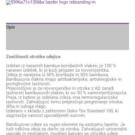
Opis
Dodatne podrobnosti
Brand
Značilnosti otroške odejice
Izdelan iz naravnih bambus-bombažnih vlaken, je 100 %
naraven izdelek, ki je koži prijazen za novorojenčka.
Odeja je narejena iz 50% bombaža in 50% bambusa.
Bambusova vlakna imajo antibakterijske, antialergijske in
protiglivične lastnosti.
Priporočljivo je za novorojenčke in otroke z AD zaradi
lastnosti bambusovih vlaken, ki so 30 % samosterilizirajoča.
Preja, iz katere je izdelana odeja, ima termoregulacijske
lastnosti. Zahvaljujoč temu preprečuje pregrevanje otroka,
diha in odvaja vlago.
Izdelano v skladu z zahtevnim Oeko-Tex Standard 100, ki
zagotavlja varnost uporabljenih surovin.
Bambusove odeje so nujen element na seznamu layette. Je
tudi odlična ideja za darilo za otroka. Zahvaljujoč univerzalni
uporabi in nevtralnim, modnim barvam se otroške odeje