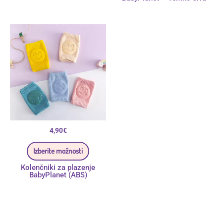
Ta
izdelek
ima
več
različic.
Možnosti
lahko
izberete
na
strani
izdelka
4,90
€
Izberite možnosti
Kolenčniki za plazenje
BabyPlanet (ABS)