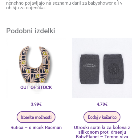
nenehno pojavljajo na seznamu daril za babyshower ali v
ohišju za dojenčka.
Podobni izdelki
Ta
izdelek
ima
več
različic.
Možnosti
lahko
izberete
na
strani
izdelka
OUT OF STOCK
3,99
€
4,70
€
Izberite možnosti
Dodaj v košarico
Rutica – slinček Racman
Otroški ščitniki za kolena z
silikonom proti drsenju
BabyPlanet – Temno siva