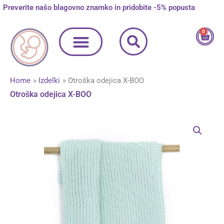
Skip
Preverite našo blagovno znamko in pridobite -5% popusta
to
content
0
Cart
Home
Izdelki
Otroška odejica X-BOO
Otroška odejica X-BOO
Otroška
odejica
X-
BOO
količina