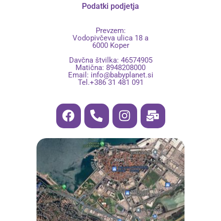
Podatki podjetja
Prevzem:
Vodopivčeva ulica 18 a
6000 Koper
Davčna štvilka: 46574905
Matična: 8948208000
Email:
info@babyplanet.si
Tel.+386 31 481 091
F
P
I
M
a
h
n
a
c
o
s
i
e
n
t
l
b
e
a
-
o
-
g
b
o
a
r
u
k
l
a
l
t
m
k