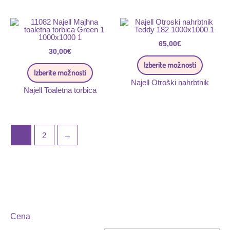
Ta
Ta
izdelek
izdelek
ima
ima
več
65,00
€
več
30,00
€
različic.
različic.
Možnosti
Možnost
Izberite možnosti
lahko
lahko
Izberite možnosti
izberete
izberete
Najell Otroški nahrbtnik
na
na
Najell Toaletna torbica
strani
strani
izdelka
izdelka
1
2
→
Cena