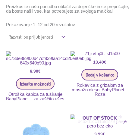
Preizkusite našo ponudbo oblačil za dojenčke in se prepričajte,
da boste našli vse, kar potrebujete za svojega malčka!
Prikazovanje 1–12 od 20 rezultatov
Ta
izdelek
ima
13,49
€
več
različic.
6,90
€
Dodaj v košarico
Možnosti
lahko
Izberite možnosti
izberete
Rokavica z grizalom za
na
masažo dlesni BabyPlanet –
strani
Otroška kapica za tuširanje
Roza
izdelka
BabyPlanet – za zaščito ušes
Ta
OUT OF STOCK
izdelek
ima
več
3,99
€
različic.