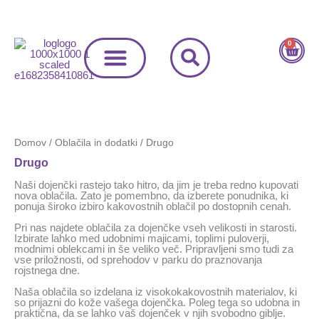
Skip
Razvrščeno
M
M
to
po
content
priljubljenosti
i
a
0
Cart
n
x
c
c
e
e
Domov
/
Oblačila in dodatki
/ Drugo
n
n
Drugo
a
a
Naši dojenčki rastejo tako hitro, da jim je treba redno kupovati
nova oblačila. Zato je pomembno, da izberete ponudnika, ki
ponuja široko izbiro kakovostnih oblačil po dostopnih cenah.
Pri nas najdete oblačila za dojenčke vseh velikosti in starosti.
Izbirate lahko med udobnimi majicami, toplimi puloverji,
modnimi oblekcami in še veliko več. Pripravljeni smo tudi za
vse priložnosti, od sprehodov v parku do praznovanja
rojstnega dne.
Naša oblačila so izdelana iz visokokakovostnih materialov, ki
so prijazni do kože vašega dojenčka. Poleg tega so udobna in
praktična, da se lahko vaš dojenček v njih svobodno giblje.