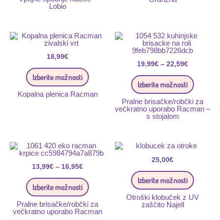
Lobio
izdelka
Ta
Ta
Cenovni
izdelek
izdelek
razpon:
ima
ima
od
18,99
€
več
več
19,99€
različic.
19,99
€
–
22,59
€
različic.
do
Možnosti
Možnost
Izberite možnosti
22,59€
lahko
lahko
Izberite možnosti
izberete
izberete
Kopalna plenica Racman
na
na
Pralne brisačke/robčki za
strani
strani
večkratno uporabo Racman –
izdelka
izdelka
s stojalom
Ta
Ta
Cenovni
izdelek
izdelek
razpon:
ima
ima
25,00
€
od
13,99
€
–
16,95
€
več
več
13,99€
različic.
različic.
do
Izberite možnosti
Možnosti
Možnost
Izberite možnosti
16,95€
lahko
lahko
izberete
izberete
Otroški klobuček z UV
Pralne brisačke/robčki za
na
na
zaščito Najell
večkratno uporabo Racman
strani
strani
izdelka
izdelka