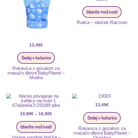
Možnost
lahko
Izberite možnosti
izberete
na
Rutica – slinček Racman
strani
izdelka
13,49
€
Dodaj v košarico
Rokavica z grizalom za
masažo dlesni BabyPlanet –
Modra
Ta
Cenovni
izdelek
razpon:
ima
13,49
€
od
več
10,89€
10,89
€
–
16,90
€
različic.
do
Dodaj v košarico
Možnosti
16,90€
lahko
Izberite možnosti
izberete
Rokavica z grizalom za
na
masažo dlesni BabyPlanet –
Vpojne spodnje hlačke –
strani
Oranžna