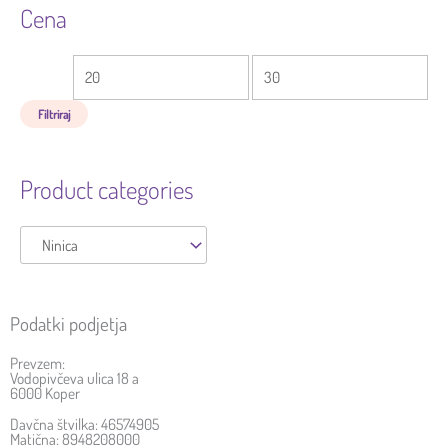
Cena
Filtriraj
Product categories
Podatki podjetja
Prevzem:
Vodopivčeva ulica 18 a
6000 Koper
Davčna štvilka: 46574905
Matična: 8948208000