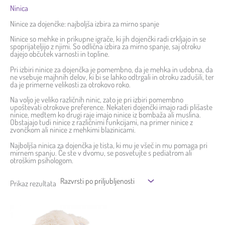
Ninica
Ninice za dojenčke: najboljša izbira za mirno spanje
Ninice so mehke in prikupne igrače, ki jih dojenčki radi crkljajo in se
spoprijateljijo z njimi. So odlična izbira za mirno spanje, saj otroku
dajejo občutek varnosti in topline.
Pri izbiri ninice za dojenčka je pomembno, da je mehka in udobna, da
ne vsebuje majhnih delov, ki bi se lahko odtrgali in otroku zadušili, ter
da je primerne velikosti za otrokovo roko.
Na voljo je veliko različnih ninic, zato je pri izbiri pomembno
upoštevati otrokove preference. Nekateri dojenčki imajo radi plišaste
ninice, medtem ko drugi raje imajo ninice iz bombaža ali muslina.
Obstajajo tudi ninice z različnimi funkcijami, na primer ninice z
zvončkom ali ninice z mehkimi blazinicami.
Najboljša ninica za dojenčka je tista, ki mu je všeč in mu pomaga pri
mirnem spanju. Če ste v dvomu, se posvetujte s pediatrom ali
otroškim psihologom.
Prikaz rezultata