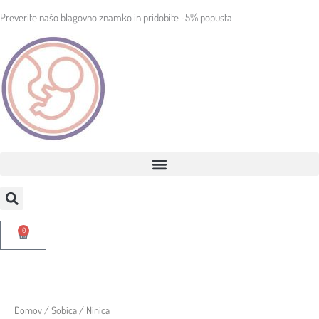
Skip
M
M
to
Preverite našo blagovno znamko in pridobite -5% popusta
content
i
a
n
x
c
c
e
e
n
n
a
a
0
Cart
Domov
/
Sobica
/ Ninica