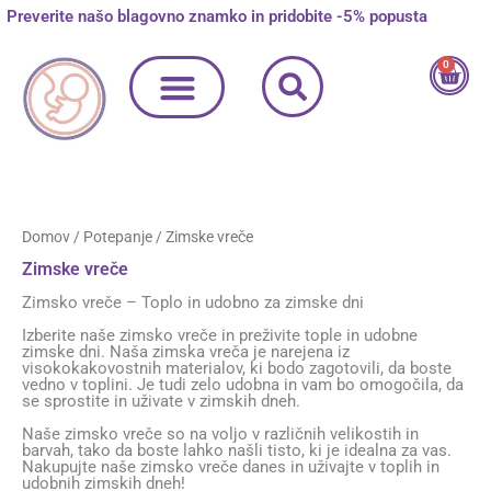
Skip
Razvrščeno
Preverite našo blagovno znamko in pridobite -5% popusta
M
M
to
po
content
priljubljenosti
i
a
0
Cart
n
x
c
c
e
e
n
n
Domov
/
Potepanje
/ Zimske vreče
a
a
Zimske vreče
Zimsko vreče – Toplo in udobno za zimske dni
Izberite naše zimsko vreče in preživite tople in udobne
zimske dni. Naša zimska vreča je narejena iz
visokokakovostnih materialov, ki bodo zagotovili, da boste
vedno v toplini. Je tudi zelo udobna in vam bo omogočila, da
se sprostite in uživate v zimskih dneh.
Naše zimsko vreče so na voljo v različnih velikostih in
barvah, tako da boste lahko našli tisto, ki je idealna za vas.
Nakupujte naše zimsko vreče danes in uživajte v toplih in
udobnih zimskih dneh!