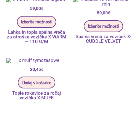
izdelek
izdelek
ima
ima
59,00
€
več
59,00
€
več
različic.
različic.
Izberite možnosti
Možnosti
Možnos
Izberite možnosti
lahko
lahko
izberete
izberete
Lahka in topla spalna vreča
Spalna vreča za voziček X-
na
na
za otroške vozičke X-WARM
CUDDLE VELVET
strani
strani
– 110 G/M
izdelka
izdelka
30,45
€
Dodaj v košarico
Tople rokavice za ročaj
vozička X-MUFF