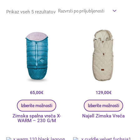
Prikaz vseh 5 rezultatov
Ta
Ta
izdelek
izdelek
ima
ima
več
več
različic.
različic.
Možnosti
Možnos
lahko
lahko
izberete
izberete
na
na
strani
strani
izdelka
izdelka
65,00
€
129,00
€
Izberite možnosti
Izberite možnosti
Zimska spalna vreča X-
Najell Zimska Vreča
WARM – 230 G/M
Ta
Ta