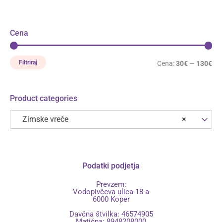
Cena
Filtriraj
Cena:
30€
—
130€
Product categories
Zimske vreče
×
Podatki podjetja
Prevzem:
Vodopivčeva ulica 18 a
6000 Koper
Davčna štvilka: 46574905
Matična: 8948208000