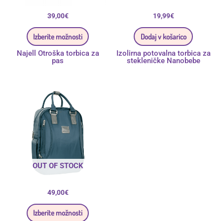
39,00
€
19,99
€
Izberite možnosti
Dodaj v košarico
Najell Otroška torbica za
Izolirna potovalna torbica za
pas
stekleničke Nanobebe
Ta
izdelek
ima
več
različic.
Možnosti
lahko
izberete
na
strani
izdelka
OUT OF STOCK
49,00
€
Izberite možnosti