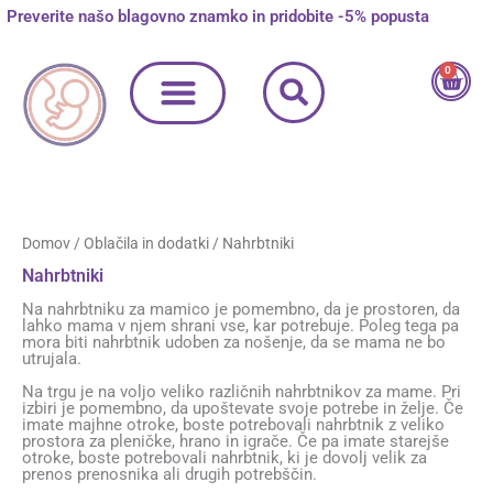
Skip
Razvrščeno
Preverite našo blagovno znamko in pridobite -5% popusta
M
M
to
po
content
priljubljenosti
i
a
0
Cart
n
x
c
c
e
e
n
n
Domov
/
Oblačila in dodatki
/ Nahrbtniki
a
a
Nahrbtniki
Na nahrbtniku za mamico je pomembno, da je prostoren, da
lahko mama v njem shrani vse, kar potrebuje. Poleg tega pa
mora biti nahrbtnik udoben za nošenje, da se mama ne bo
utrujala.
Na trgu je na voljo veliko različnih nahrbtnikov za mame. Pri
izbiri je pomembno, da upoštevate svoje potrebe in želje. Če
imate majhne otroke, boste potrebovali nahrbtnik z veliko
prostora za pleničke, hrano in igrače. Če pa imate starejše
otroke, boste potrebovali nahrbtnik, ki je dovolj velik za
prenos prenosnika ali drugih potrebščin.