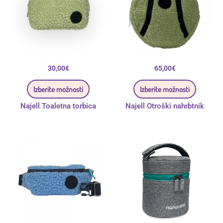
Možnosti
Možnos
lahko
lahko
izberete
izberete
na
na
strani
strani
izdelka
izdelka
30,00
€
65,00
€
Izberite možnosti
Izberite možnosti
Najell Toaletna torbica
Najell Otroški nahrbtnik
Ta
izdelek
ima
več
različic.
Možnosti
lahko
izberete
na
strani
izdelka