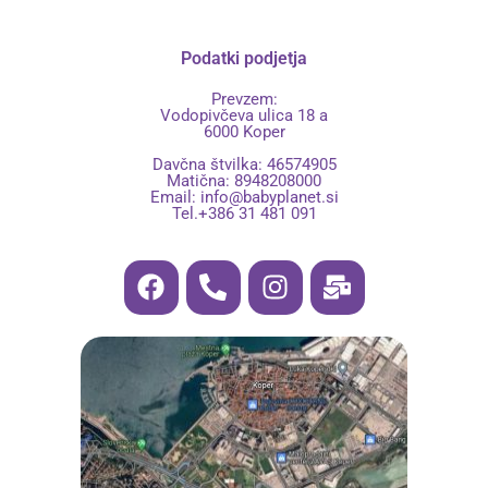
Podatki podjetja
Prevzem:
Vodopivčeva ulica 18 a
6000 Koper
Davčna štvilka: 46574905
Matična: 8948208000
Email:
info@babyplanet.si
Tel.+386 31 481 091
F
P
I
M
a
h
n
a
c
o
s
i
e
n
t
l
b
e
a
-
o
-
g
b
o
a
r
u
k
l
a
l