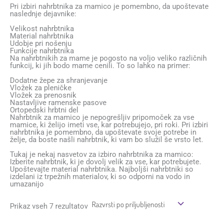
Pri izbiri nahrbtnika za mamico je pomembno, da upoštevate
naslednje dejavnike:
Velikost nahrbtnika
Material nahrbtnika
Udobje pri nošenju
Funkcije nahrbtnika
Na nahrbtnikih za mame je pogosto na voljo veliko različnih
funkcij, ki jih bodo mame cenili. To so lahko na primer:
Dodatne žepe za shranjevanje
Vložek za pleničke
Vložek za prenosnik
Nastavljive ramenske pasove
Ortopedski hrbtni del
Nahrbtnik za mamico je nepogrešljiv pripomoček za vse
mamice, ki želijo imeti vse, kar potrebujejo, pri roki. Pri izbiri
nahrbtnika je pomembno, da upoštevate svoje potrebe in
želje, da boste našli nahrbtnik, ki vam bo služil še vrsto let.
Tukaj je nekaj nasvetov za izbiro nahrbtnika za mamico:
Izberite nahrbtnik, ki je dovolj velik za vse, kar potrebujete.
Upoštevajte material nahrbtnika. Najboljši nahrbtniki so
izdelani iz trpežnih materialov, ki so odporni na vodo in
umazanijo
Prikaz vseh 7 rezultatov