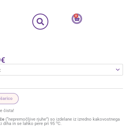
0
Cart
Cenovni
9
€
razpon:
od
46,49€
do
67,59€
ošarico
e čista!
šče
(“nepremočljive rjuhe”) so izdelane iz izredno kakovostnega
o
i diha in se lahko pere pri 95
C.