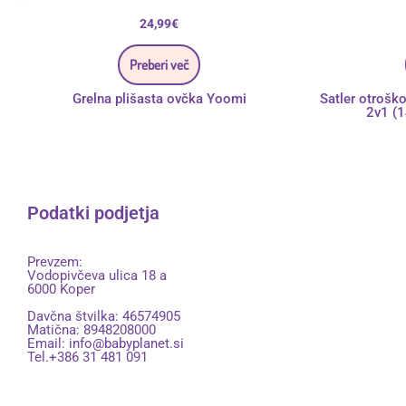
24,99
€
Preberi več
Grelna plišasta ovčka Yoomi
Satler otrošk
2v1 (
Podatki podjetja
Prevzem:
Vodopivčeva ulica 18 a
6000 Koper
Davčna štvilka: 46574905
Matična: 8948208000
Email:
info@babyplanet.si
Tel.+386 31 481 091