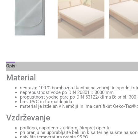
Opis
Dodatne podrobnosti
Brand
Mnenja (0)
Material
sestava: 100 % bombažna tkanina na zgornji in spodnji s
neprepustnost vode po DIN 208011: 3000 mm
propustnost vodne pare po DIN 53122/klima B: pribl. 300
brez PVC in formaldehida
material je izdelan v Nemčiji in ima certifikat Oeko-Tex® 
Vzdrževanje
podlogo, napojeno z urinom, čimprej operite
pri pranju ne uporabljajte belil in kisa ter ne sušite na so
o
najvišja temperatura pranja 95
C