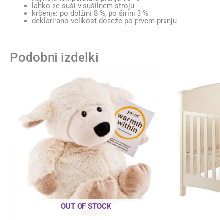
lahko se suši v sušilnem stroju
krčenje: po dolžini 8 %, po širini 3 %
deklarirano velikost doseže po prvem pranju
Podobni izdelki
OUT OF STOCK