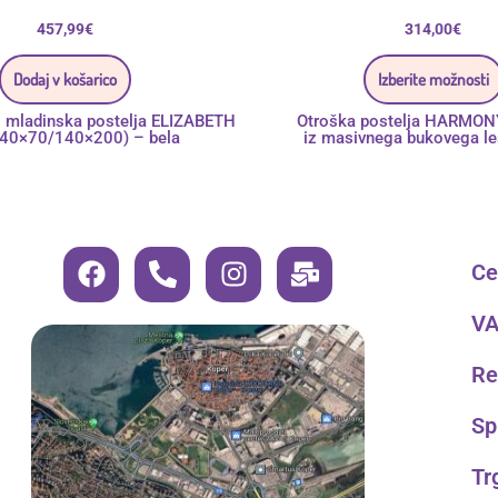
457,99
€
314,00
€
Dodaj v košarico
Izberite možnosti
o mladinska postelja ELIZABETH
Otroška postelja HARMO
140×70/140×200) – bela
iz masivnega bukovega le
F
P
I
M
Cen
a
h
n
a
c
o
s
i
VA
e
n
t
l
b
e
a
-
Re
o
-
g
b
o
a
r
u
Sp
k
l
a
l
Tr
t
m
k