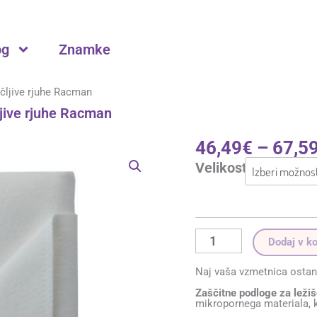
og
Znamke
čljive rjuhe Racman
jive rjuhe Racman
46,49
€
–
67,5
Zaščitne
podloge
Velikost
za
dvojno
ležišče
-
nepremočljive
rjuhe
Racman
količina
Dodaj v k
Naj vaša vzmetnica ostan
Zaščitne podloge za leži
mikropornega materiala, k