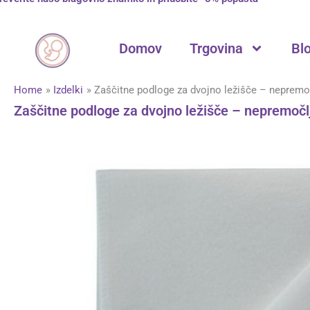
Skip
to
content
Domov
Trgovina
Bl
Home
Izdelki
Zaščitne podloge za dvojno ležišče – nepremo
Zaščitne podloge za dvojno ležišče – nepremočl