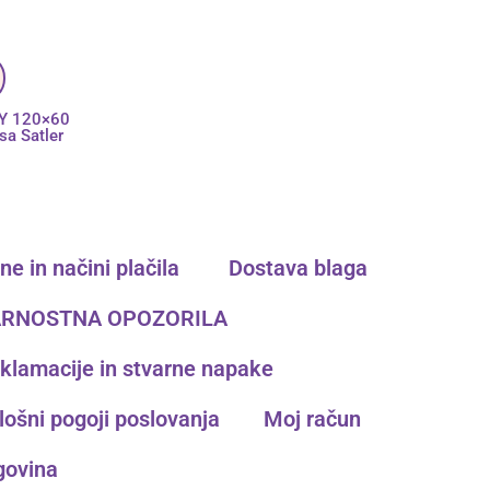
NY 120×60
sa Satler
e in načini plačila ​
Dostava blaga
RNOSTNA OPOZORILA
klamacije in stvarne napake
lošni pogoji poslovanja
Moj račun
govina