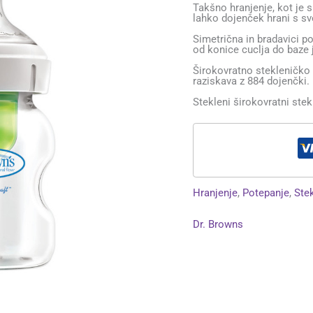
Takšno hranjenje, kot je s 
lahko dojenček hrani s s
Simetrična in bradavici p
od konice cuclja do baze 
Širokovratno stekleničko
raziskava z 884 dojenčki.
Stekleni širokovratni stekl
Hranjenje
,
Potepanje
,
Ste
Dr. Browns