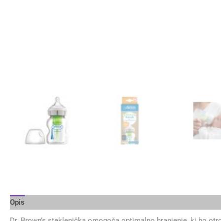
Opis
Dodatne podrobnosti
Brand
Mnenja (0)
Dr. Brown’s steklenička omogoča optimalno hranjenje, ki bo otr