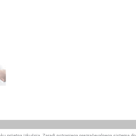
oku prijetna izkušnja. Zaradi notranjega prezračevalnega sistema d