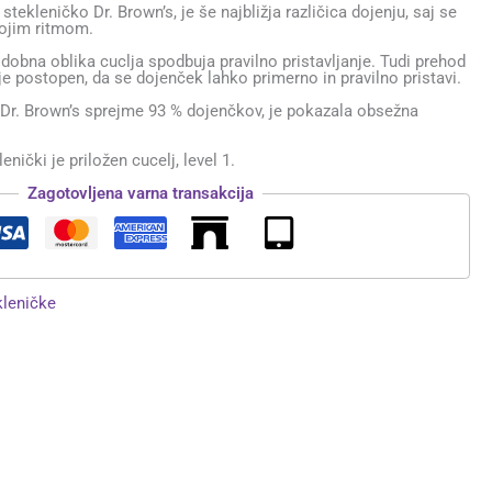
stekleničko Dr. Brown’s, je še najbližja različica dojenju, saj se
vojim ritmom.
odobna oblika cuclja spodbuja pravilno pristavljanje. Tudi prehod
je postopen, da se dojenček lahko primerno in pravilno pristavi.
 Dr. Brown’s sprejme 93 % dojenčkov, je pokazala obsežna
enički je priložen cucelj, level 1.
Zagotovljena varna transakcija
kleničke