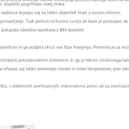
ki dojenčki pogoltnejo manj zraka.
a različica dojenju, saj se lahko dojenček hrani s svojim ritmom.
pristavljanje. Tudi prehod od konice cuclja do baze je postopen, da 
e pokazala obsežna raziskava z 884 dojenčki.
jenčkom in ga podpira skozi vse faze hranjenja. Primerna je za recik
anjim prezračevalnim sistemom, ki ga je tekom otrokovega razvoja
ihanja, saj lahko prenesejo visoke in nizke temperature, prav t
 električnih sterilizatorjih, mikrovalovni pečici ali za sterilizacij