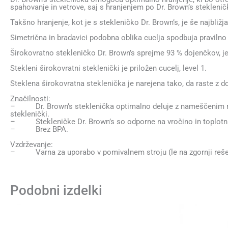
spahovanje in vetrove, saj s hranjenjem po Dr. Brown’s steklenič
Takšno hranjenje, kot je s stekleničko Dr. Brown’s, je še najbližj
Simetrična in bradavici podobna oblika cuclja spodbuja pravilno 
Širokovratno stekleničko Dr. Brown’s sprejme 93 % dojenčkov, j
Stekleni širokovratni steklenički je priložen cucelj, level 1.
Steklena širokovratna steklenička je narejena tako, da raste z do
Značilnosti:
– Dr. Brown’s steklenička optimalno deluje z nameščenim notr
steklenički.
– Stekleničke Dr. Brown’s so odporne na vročino in toplotna n
– Brez BPA.
Vzdrževanje:
– Varna za uporabo v pomivalnem stroju (le na zgornji rešetki), v
Podobni izdelki