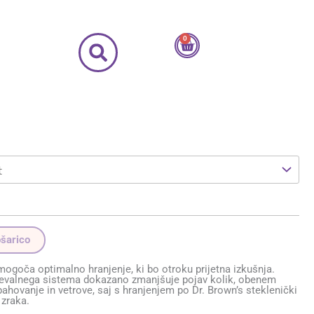
0
Cart
ošarico
mogoča optimalno hranjenje, ki bo otroku prijetna izkušnja.
čevalnega sistema dokazano zmanjšuje pojav kolik, obenem
pahovanje in vetrove, saj s hranjenjem po Dr. Brown’s steklenički
 zraka.