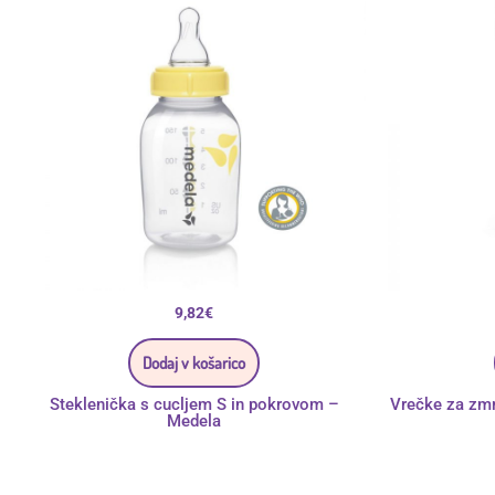
9,82
€
Dodaj v košarico
Steklenička s cucljem S in pokrovom –
Vrečke za zm
Medela