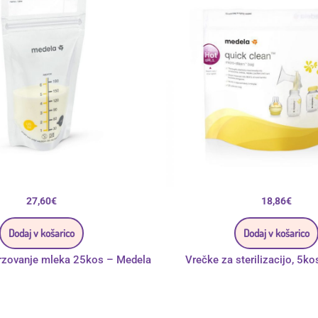
27,60
€
18,86
€
Dodaj v košarico
Dodaj v košarico
rzovanje mleka 25kos – Medela
Vrečke za sterilizacijo, 5k