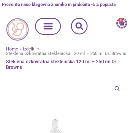
Skip
Preverite našo blagovno znamko in pridobite -5% popusta
to
content
0
Cart
Home
Izdelki
Steklena ozkovratna steklenička 120 ml – 250 ml Dr. Browns
Steklena ozkovratna steklenička 120 ml – 250 ml Dr.
Browns
Steklena
ozkovratna
steklenička
120
ml
-
250
ml
Dr.
Browns
količina