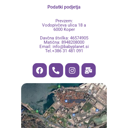
Podatki podjetja
Prevzem:
Vodopivčeva ulica 18 a
6000 Koper
Davčna štvilka: 46574905
Matična: 8948208000
Email:
info@babyplanet.si
Tel.+386 31 481 091
F
P
I
M
a
h
n
a
c
o
s
i
e
n
t
l
b
e
a
-
o
-
g
b
o
a
r
u
k
l
a
l
t
m
k