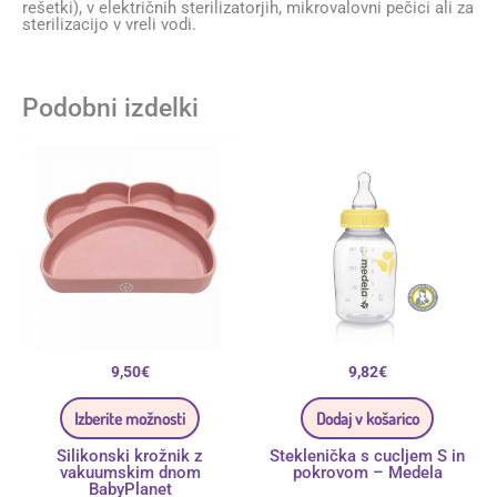
rešetki), v električnih sterilizatorjih, mikrovalovni pečici ali za
sterilizacijo v vreli vodi.
Podobni izdelki
Ta
izdelek
ima
več
različic.
Možnosti
lahko
izberete
na
strani
izdelka
9,50
€
9,82
€
Izberite možnosti
Dodaj v košarico
Silikonski krožnik z
Steklenička s cucljem S in
vakuumskim dnom
pokrovom – Medela
BabyPlanet