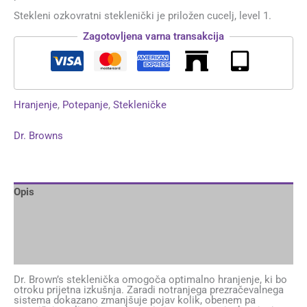
Stekleni ozkovratni steklenički je priložen cucelj, level 1.
Zagotovljena varna transakcija
Hranjenje
,
Potepanje
,
Stekleničke
Dr. Browns
Opis
Dodatne podrobnosti
Brand
Mnenja (0)
Dr. Brown’s steklenička omogoča optimalno hranjenje, ki bo
otroku prijetna izkušnja. Zaradi notranjega prezračevalnega
sistema dokazano zmanjšuje pojav kolik, obenem pa