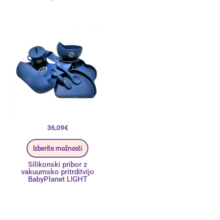
Ta
izdelek
ima
več
različic.
Možnosti
lahko
izberete
na
strani
izdelka
36,09
€
Izberite možnosti
Silikonski pribor z
vakuumsko pritrditvijo
BabyPlanet LIGHT