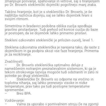
zmanjšuje polivanje, spahovanje in vetrove, saj s hranjenjem
po Dr. Brown’s steklenički dojenčki pogoltnejo manj zraka.
Takšno hranjenje, kot je s stekleničko Dr. Brown’s, je še
najbližja različica dojenju, saj se lahko dojenček hrani s
svojim ritmom.
Simetrična in bradavici podobna oblika cuclja spodbuja
pravilno pristavljanje. Tudi prehod od konice cuclja do baze
je postopen, da se dojenček lahko primerno pristavi.
Stekleni ozkovratni steklenički je priložen cucelj, level 1.
Steklena ozkovratna steklenička je narejena tako, da raste z
dojenčkom in ga podpira skozi vse faze hranjenja. Primerna
je za recikliranje.
Značilnosti:
– Dr. Brown’s steklenička optimalno deluje z
nameščenim notranjim prezračevalnim sistemom, ki ga je
tekom otrokovega razvoja mogoče tudi odstraniti in zato ni
potrebe po drugi steklenički.
– Stekleničke Dr. Brown’s so odporne na vročino in
toplotna nihanja, saj lahko prenesejo visoke in nizke
temperature, prav tako pa tudi postopne temperaturne
spremembe.
– Brez BPA.
Vzdrževanje:
– Varna za uporabo v pomivalnem stroju (le na zgornji