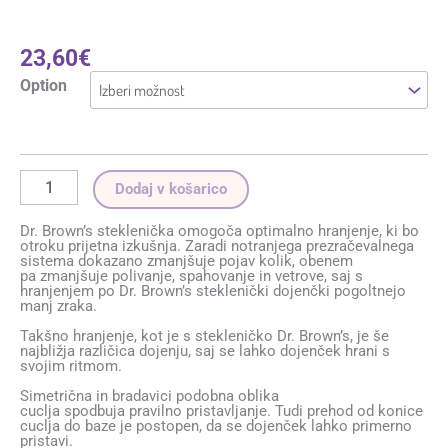
23,60
€
Option
Dodaj v košarico
Dr. Brown’s steklenička omogoča optimalno hranjenje, ki bo
otroku prijetna izkušnja. Zaradi notranjega prezračevalnega
sistema dokazano zmanjšuje pojav kolik, obenem
pa zmanjšuje polivanje, spahovanje in vetrove, saj s
hranjenjem po Dr. Brown’s steklenički dojenčki pogoltnejo
manj zraka.
Takšno hranjenje, kot je s stekleničko Dr. Brown’s, je še
najbližja različica dojenju, saj se lahko dojenček hrani s
svojim ritmom.
Simetrična in bradavici podobna oblika
cuclja spodbuja pravilno pristavljanje. Tudi prehod od konice
cuclja do baze je postopen, da se dojenček lahko primerno
pristavi.