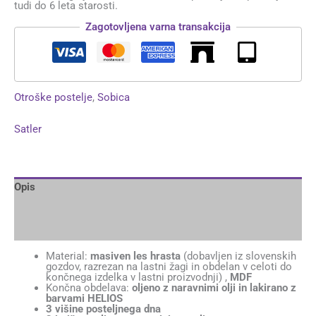
tudi do 6 leta starosti.
Zagotovljena varna transakcija
Otroške postelje
,
Sobica
Satler
Opis
Brand
Mnenja (0)
Material:
masiven les hrasta
(dobavljen iz slovenskih
gozdov, razrezan na lastni žagi in obdelan v celoti do
končnega izdelka v lastni proizvodnji) ,
MDF
Končna obdelava:
oljeno z naravnimi olji in lakirano z
barvami HELIOS
3 višine posteljnega dna