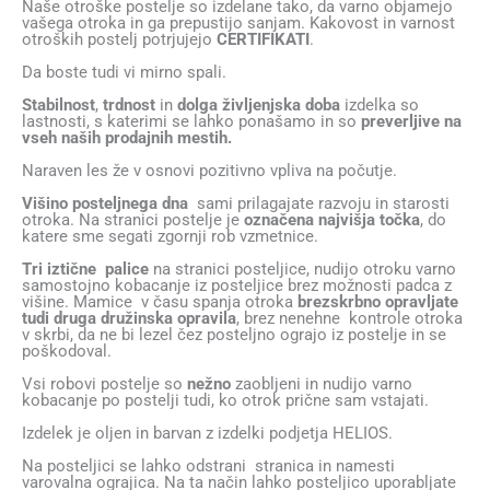
Naše otroške postelje so izdelane tako, da varno objamejo
vašega otroka in ga prepustijo sanjam. Kakovost in varnost
otroških postelj potrjujejo
CERTIFIKATI
.
Da boste tudi vi mirno spali.
Stabilnost
,
trdnost
in
dolga življenjska doba
izdelka so
lastnosti, s katerimi se lahko ponašamo in so
preverljive na
vseh naših prodajnih mestih.
Naraven les že v osnovi pozitivno vpliva na počutje.
Višino posteljnega dna
sami prilagajate razvoju in starosti
otroka. Na stranici postelje je
označena najvišja točka
, do
katere sme segati zgornji rob vzmetnice.
Tri
iztične palice
na stranici posteljice, nudijo otroku varno
samostojno kobacanje iz posteljice brez možnosti padca z
višine. Mamice v času spanja otroka
brezskrbno opravljate
tudi druga družinska opravila
, brez nenehne kontrole otroka
v skrbi, da ne bi lezel čez posteljno ograjo iz postelje in se
poškodoval.
Vsi robovi postelje so
nežno
zaobljeni in nudijo varno
kobacanje po postelji tudi, ko otrok prične sam vstajati.
Izdelek je oljen in barvan z izdelki podjetja HELIOS.
Na posteljici se lahko odstrani stranica in namesti
varovalna ograjica. Na ta način lahko posteljico uporabljate