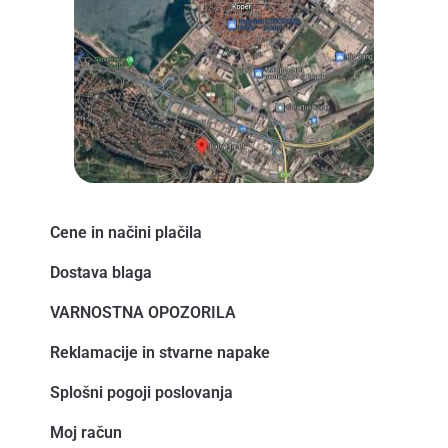
b
e
a
-
o
-
g
b
o
a
r
u
k
l
a
l
t
m
k
Cene in načini plačila ​
Dostava blaga
VARNOSTNA OPOZORILA
Reklamacije in stvarne napake
Splošni pogoji poslovanja
Moj račun