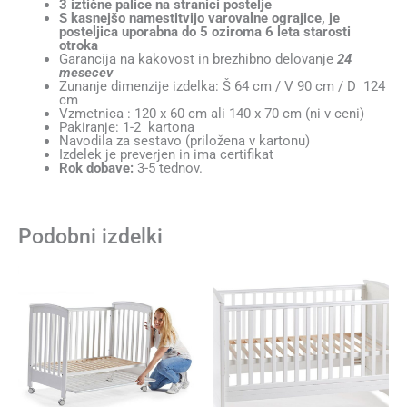
3 iztične palice na stranici postelje
S kasnejšo namestitvijo varovalne ograjice, je
posteljica uporabna do 5 oziroma 6 leta starosti
otroka
Garancija na kakovost in brezhibno delovanje
24
mesecev
Zunanje dimenzije izdelka: Š 64 cm / V 90 cm / D 124
cm
Vzmetnica : 120 x 60 cm ali 140 x 70 cm (ni v ceni)
Pakiranje: 1-2 kartona
Navodila za sestavo (priložena v kartonu)
Izdelek je preverjen in ima certifikat
Rok dobave:
3-5 tednov.
Podobni izdelki
Ta
Ta
izdelek
izdelek
ima
ima
več
več
različic.
različic.
Možnosti
Možnos
lahko
lahko
izberete
izberete
na
na
strani
strani
izdelka
izdelka