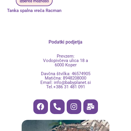
Izberite možnosti
Tanka spalna vreča Racman
Podatki podjetja
Prevzem:
Vodopivčeva ulica 18 a
6000 Koper
Davčna štvilka: 46574905
Matična: 8948208000
Email:
info@babyplanet.si
Tel.+386 31 481 091
F
P
I
M
a
h
n
a
c
o
s
i
e
n
t
l