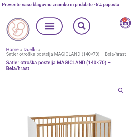
Skip
Preverite našo blagovno znamko in pridobite -5% popusta
to
content
0
Cart
Home
Izdelki
Satler otroška postelja MAGICLAND (140×70) – Bela/hrast
Satler otroška postelja MAGICLAND (140×70) –
Bela/hrast
Satler
otroška
postelja
MAGICLAND
(140x70)
-
Bela/hrast
količina