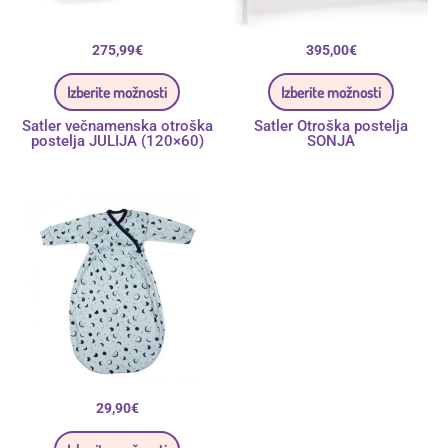
275,99
€
395,00
€
Izberite možnosti
Izberite možnosti
Satler večnamenska otroška
Satler Otroška postelja
postelja JULIJA (120×60)
SONJA
Ta
izdelek
ima
več
različic.
Možnosti
lahko
izberete
na
strani
izdelka
29,90
€