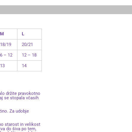
M
L
18/19
20/21
6 – 12
12 – 18
13
14
salo držite pravokotno
aj se stopala včasih
žino. Za udobje
no starost in velikost
iva do šiva po tem,