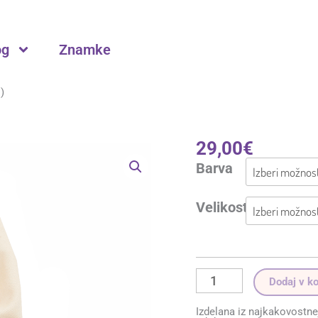
og
Znamke
)
29,00
€
Otroški
čeveljčki
Barva
X-
STEP
(velikosti
od
Velikost
16
do
21)
količina
Dodaj v k
Izdelana iz najkakovostne