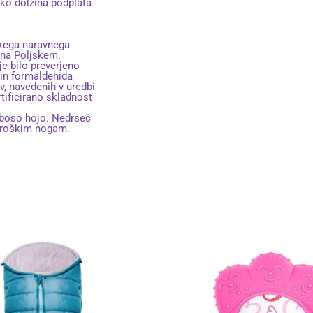
ahko dolžina podplata
hkega naravnega
 na Poljskem.
je bilo preverjeno
 in formaldehida
v, navedenih v uredbi
rtificirano skladnost
n boso hojo. Nedrseč
otroškim nogam.
Ta
izdelek
ima
več
različic.
Možnosti
lahko
izberete
na