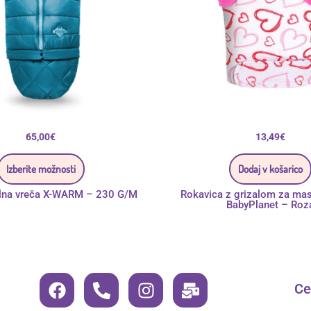
strani
izdelka
65,00
€
13,49
€
Izberite možnosti
Dodaj v košarico
lna vreča X-WARM – 230 G/M
Rokavica z grizalom za mas
BabyPlanet – Roz
F
P
I
M
Cen
a
h
n
a