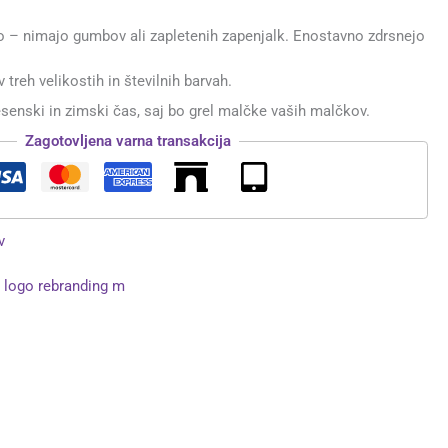
o – nimajo gumbov ali zapletenih zapenjalk. Enostavno zdrsnejo
v treh velikostih in številnih barvah.
esenski in zimski čas, saj bo grel malčke vaših malčkov.
Zagotovljena varna transakcija
v