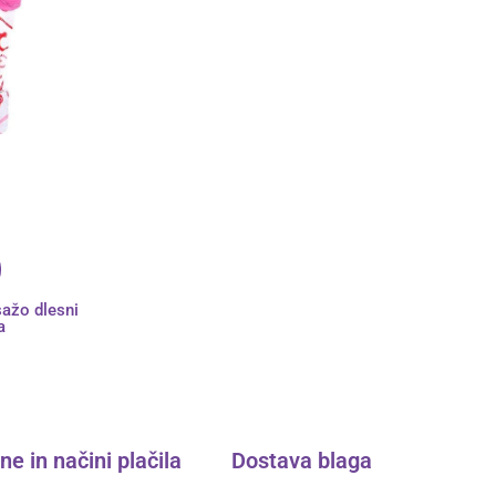
ažo dlesni
a
e in načini plačila ​
Dostava blaga