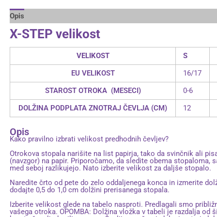
Opis
Dodatne podrobnosti
Brand
X-STEP velikost
VELIKOST
S
EU VELIKOST
16/17
STAROST OTROKA (MESECI)
0-6
DOLŽINA PODPLATA ZNOTRAJ ČEVLJA (CM)
12
Opis
Kako pravilno izbrati velikost predhodnih čevljev?
Otrokova stopala narišite na list papirja, tako da svinčnik ali pi
(navzgor) na papir. Priporočamo, da sledite obema stopaloma, s
med seboj razlikujejo. Nato izberite velikost za daljše stopalo.
Naredite črto od pete do zelo oddaljenega konca in izmerite dol
dodajte 0,5 do 1,0 cm dolžini prerisanega stopala.
Izberite velikost glede na tabelo nasproti. Predlagali smo približ
vašega otroka. OPOMBA: Dolžina vložka v tabeli je razdalja od š