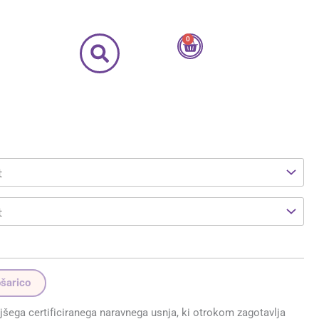
0
Cart
ošarico
jšega certificiranega naravnega usnja, ki otrokom zagotavlja