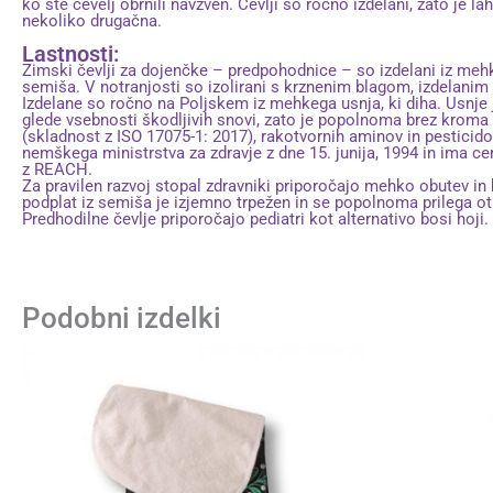
ko ste čevelj obrnili navzven. Čevlji so ročno izdelani, zato je l
nekoliko drugačna.
Lastnosti:
Zimski čevlji za dojenčke – predpohodnice – so izdelani iz me
semiša. V notranjosti so izolirani s krznenim blagom, izdelanim
Izdelane so ročno na Poljskem iz mehkega usnja, ki diha. Usnje 
glede vsebnosti škodljivih snovi, zato je popolnoma brez kroma
(skladnost z ISO 17075-1: 2017), rakotvornih aminov in pesticido
nemškega ministrstva za zdravje z dne 15. junija, 1994 in ima ce
z REACH.
Za pravilen razvoj stopal zdravniki priporočajo mehko obutev i
podplat iz semiša je izjemno trpežen in se popolnoma prilega 
Predhodilne čevlje priporočajo pediatri kot alternativo bosi hoji.
Podobni izdelki
Ta
izdelek
ima
več
različic.
Možnosti
lahko
izberete
na