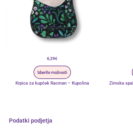
strani
izdelka
6,29
€
Izberite možnosti
Krpica za kupček Racman – Kupolina
Zimska spa
Podatki podjetja