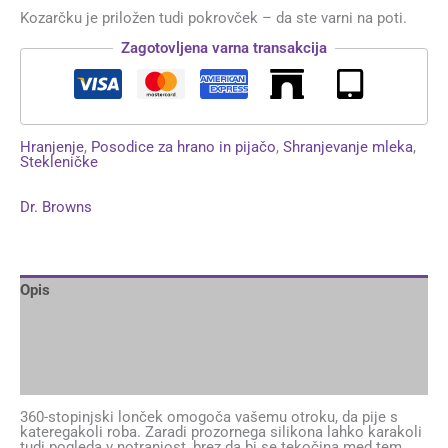
Kozarčku je priložen tudi pokrovček – da ste varni na poti.
Zagotovljena varna transakcija
Hranjenje
,
Posodice za hrano in pijačo
,
Shranjevanje mleka
,
Stekleničke
Dr. Browns
Opis
Dodatne podrobnosti
Brand
Mnenja (0)
360-stopinjski lonček omogoča vašemu otroku, da pije s
kateregakoli roba. Zaradi prozornega silikona lahko karakoli
tudi pogleda v notranjost, brez da bi se tekočina med tem