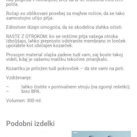
polila.
Ročaji so oblikovani posebej za majhne ročice, da se tako
samostojno učijo pitja.
Edinstven dizajn omogoča, da se skodelica zlahka očisti.
RASTE Z OTROKOM: ko se veščine pitja vašega otroka
izboljšajo, lahko preprosto odstranite membrano in lonček
uporabite kot običajen kozarček.
Prosojen material olajša zadeve tudi vam, saj boste takoj
videli, kdaj je vašemu malčku tekočine zmanjkalo.
Kozarčku je priložen tudi pokrovček – da ste varni na poti.
Vzdrževanje:
– lahko čistite v pomivalnem stroju (na zgornji rešetki);
– brez BPA.
Volumen: 300 ml.
Podobni izdelki
Ta
Ta