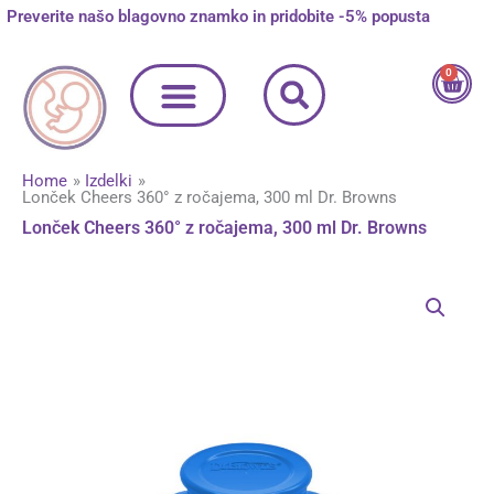
Skip
Preverite našo blagovno znamko in pridobite -5% popusta
to
content
0
Cart
Home
Izdelki
Lonček Cheers 360° z ročajema, 300 ml Dr. Browns
Lonček Cheers 360° z ročajema, 300 ml Dr. Browns
Lonček
Cheers
360°
z
ročajema,
300
ml
Dr.
Browns
količina