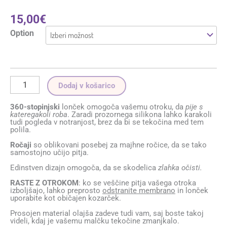
15,00
€
Option
Dodaj v košarico
360-stopinjski
lonček omogoča vašemu otroku, da
pije s
kateregakoli roba
. Zaradi prozornega silikona lahko karakoli
tudi pogleda v notranjost, brez da bi se tekočina med tem
polila.
Ročaji
so oblikovani posebej za majhne ročice, da se tako
samostojno učijo pitja.
Edinstven dizajn omogoča, da se skodelica
zlahka očisti.
RASTE Z OTROKOM
: ko se veščine pitja vašega otroka
izboljšajo, lahko preprosto
odstranite membrano
in lonček
uporabite kot običajen kozarček.
Prosojen material olajša zadeve tudi vam, saj boste takoj
videli, kdaj je vašemu malčku tekočine zmanjkalo.