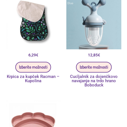
izdelek
izdelek
ima
ima
več
več
različic.
različic.
Možnosti
Možnos
lahko
lahko
izberete
izberete
na
na
strani
strani
izdelka
izdelka
6,29
€
12,85
€
Izberite možnosti
Izberite možnosti
Krpica za kupček Racman –
Cucljalnik za dojenčkovo
Kupolina
navajanje na trdo hrano
Boboduck
Ta
izdelek
ima
več
različic.
Možnosti