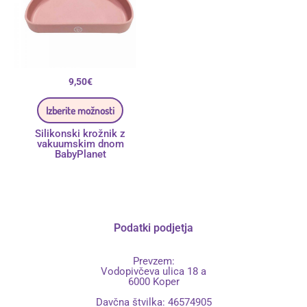
lahko
izberete
na
strani
izdelka
9,50
€
Izberite možnosti
Silikonski krožnik z
vakuumskim dnom
BabyPlanet
Podatki podjetja
Prevzem:
Vodopivčeva ulica 18 a
6000 Koper
Davčna štvilka: 46574905