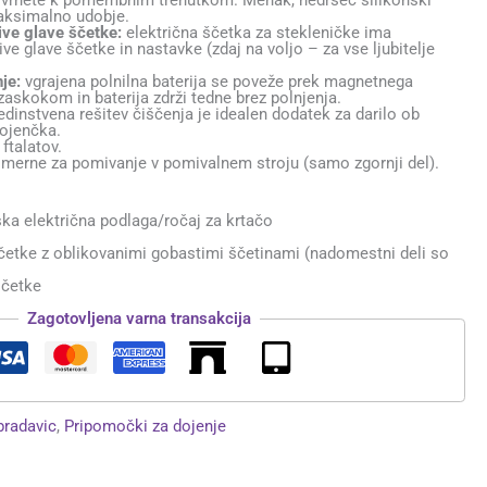
 vrnete k pomembnim trenutkom. Mehak, nedrseč silikonski
aksimalno udobje.
ve glave ščetke:
električna ščetka za stekleničke ima
e glave ščetke in nastavke (zdaj na voljo – za vse ljubitelje
je:
vgrajena polnilna baterija se poveže prek magnetnega
 zaskokom in baterija zdrži tedne brez polnjenja.
dinstvena rešitev čiščenja je idealen dodatek za darilo ob
ojenčka.
 ftalatov.
imerne za pomivanje v pomivalnem stroju (samo zgornji del).
ka električna podlaga/ročaj za krtačo
četke z oblikovanimi gobastimi ščetinami (nadomestni deli so
ščetke
Zagotovljena varna transakcija
bradavic
,
Pripomočki za dojenje