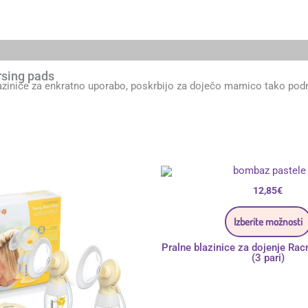
rsing pads
azinice za enkratno uporabo, poskrbijo za doječo mamico tako podn
12,85
€
Izberite možnosti
Pralne blazinice za dojenje Ra
(3 pari)