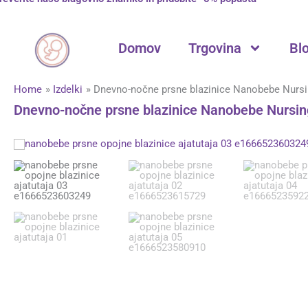
Skip
to
content
Domov
Trgovina
Bl
Home
Izdelki
Dnevno-nočne prsne blazinice Nanobebe Nurs
Dnevno-nočne prsne blazinice Nanobebe Nursin