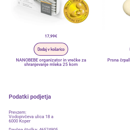
17,99
€
Dodaj v košarico
NANOBEBE organizator in vrečke za
Prsna črpa
shranjevanje mleka 25 kom
Podatki podjetja
Prevzem:
Vodopivčeva ulica 18 a
6000 Koper
Davčna štvilka: 46574905