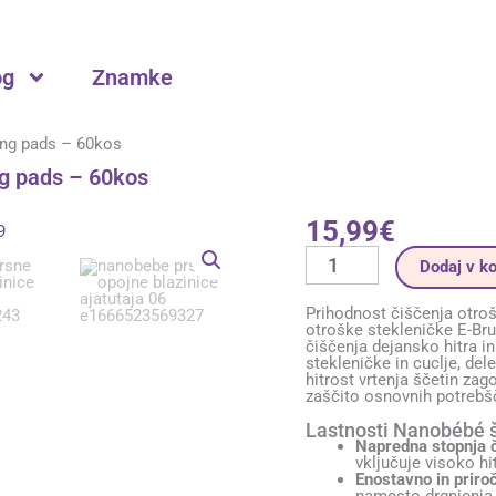
og
Znamke
ing pads – 60kos
g pads – 60kos
15,99
€
Dnevno-
nočne
prsne
Dodaj v k
blazinice
Nanobebe
Nursing
Prihodnost čiščenja otroš
pads
otroške stekleničke E-Bru
-
čiščenja dejansko hitra in 
60kos
stekleničke in cuclje, de
količina
hitrost vrtenja ščetin zag
zaščito osnovnih potrebš
Lastnosti Nanobébé š
Napredna stopnja č
vključuje visoko hi
Enostavno in priro