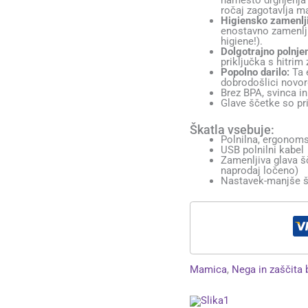
namesto drgnjenja
ročaj zagotavlja m
Higiensko zamenlji
enostavno zamenljiv
higiene!).
Dolgotrajno polnjen
priključka s hitrim
Popolno darilo:
Ta e
dobrodošlici novor
Brez BPA, svinca in
Glave ščetke so pr
Škatla vsebuje:
Polnilna, ergonoms
USB polnilni kabel
Zamenljiva glava š
naprodaj ločeno)
Nastavek-manjše 
Mamica
,
Nega in zaščita 