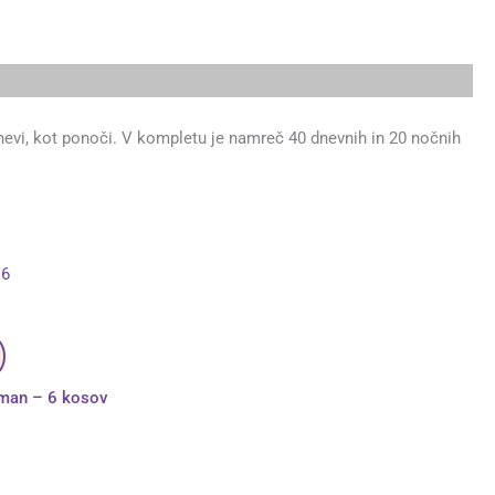
evi, kot ponoči. V kompletu je namreč 40 dnevnih in 20 nočnih
Ta
izdelek
ima
več
različic.
Možnosti
lahko
izberete
cman – 6 kosov
na
strani
izdelka