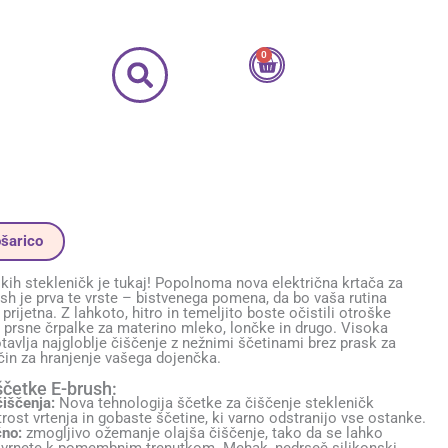
0
Cart
ošarico
kih stekleničk je tukaj! Popolnoma nova električna krtača za
sh je prva te vrste – bistvenega pomena, da bo vaša rutina
prijetna. Z lahkoto, hitro in temeljito boste očistili otroške
le prsne črpalke za materino mleko, lončke in drugo. Visoka
otavlja najgloblje čiščenje z nežnimi ščetinami brez prask za
čin za hranjenje vašega dojenčka.
četke E-brush:
iščenja:
Nova tehnologija ščetke za čiščenje stekleničk
trost vrtenja in gobaste ščetine, ki varno odstranijo vse ostanke.
čno:
zmogljivo ožemanje olajša čiščenje, tako da se lahko