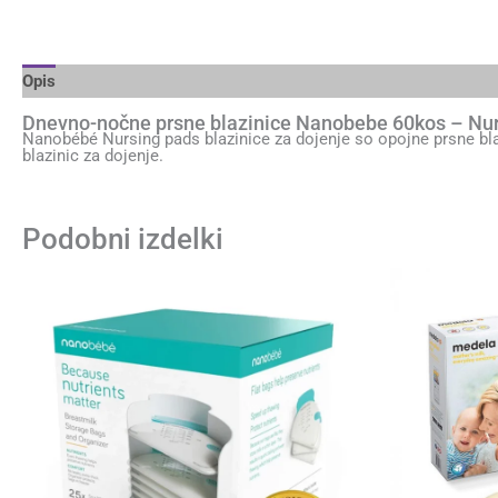
Opis
Brand
Dnevno-nočne prsne blazinice Nanobebe 60kos – Nu
Nanobébé Nursing pads blazinice za dojenje so opojne prsne bl
blazinic za dojenje.
Podobni izdelki