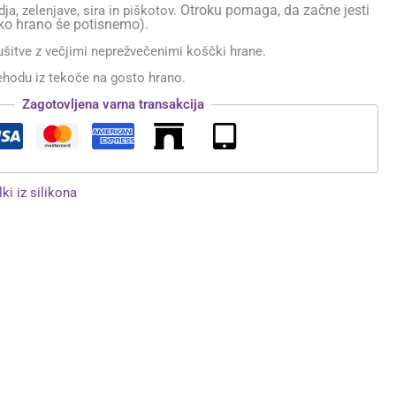
Otroku pomaga, da začne jesti
ja, zelenjave, sira in piškotov.
ahko hrano še potisnemo).
šitve z večjimi neprežvečenimi koščki hrane.
ehodu iz tekoče na gosto hrano.
Zagotovljena varna transakcija
lki iz silikona