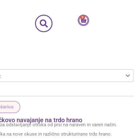
0
Cart
ošarico
nčkovo navajanje na trdo hrano
a odstavljanje otroka od prsi na naraven in varen način.
ka na nove okuse in različno strukturirano trdo hrano.