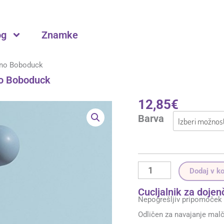
og
Znamke
rano Boboduck
no Boboduck
12,85
€
Cucljalnik
za
Barva
dojenčkovo
navajanje
na
trdo
hrano
Boboduck
količina
Dodaj v k
Cucljalnik za doje
Nepogrešljiv pripomoček z
Odličen za navajanje malč