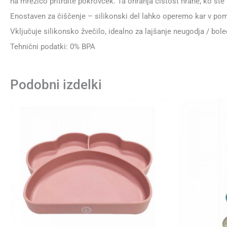
na mrežico pritrdite pokrovček. Ta ohranja čistost hrane, ko ste
Enostaven za čiščenje – silikonski del lahko operemo kar v pom
Vključuje silikonsko žvečilo, idealno za lajšanje neugodja / bol
Tehnični podatki: 0% BPA
Podobni izdelki
Ta
izdelek
ima
več
različic.
Možnosti
lahko
izberete
na
strani
izdelka