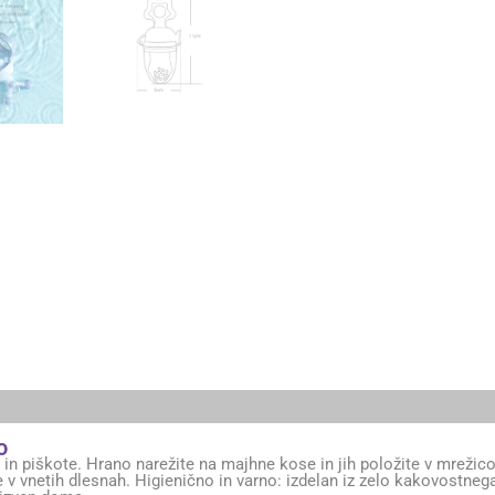
o
uh in piškote. Hrano narežite na majhne kose in jih položite v mreži
ne v vnetih dlesnah. Higienično in varno: izdelan iz zelo kakovostne