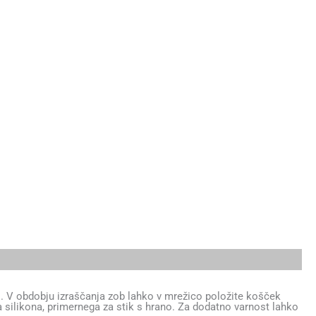
co. V obdobju izraščanja zob lahko v mrežico položite košček
ga silikona, primernega za stik s hrano. Za dodatno varnost lahko