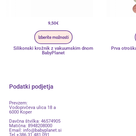
9,50
€
Izberite možnosti
Silikonski krožnik z vakuumskim dnom
Prva otroška
BabyPlanet
Podatki podjetja
Prevzem:
Vodopivčeva ulica 18 a
6000 Koper
Davčna štvilka: 46574905
Matična: 8948208000
Email:
info@babyplanet.si
Tel.+386 31 481 091