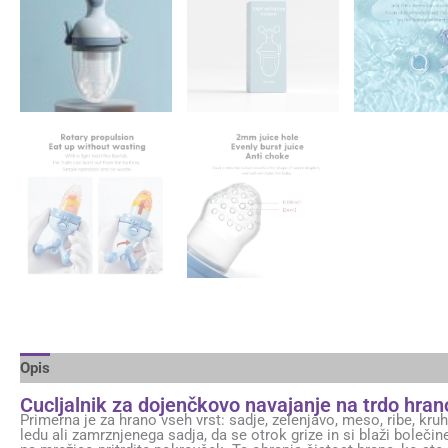
Opis
Dodatne podrobnosti
Brand
Cucljalnik za dojenčkovo navajanje na trdo hran
Primerna je za hrano vseh vrst: sadje, zelenjavo, meso, ribe, kr
ledu ali zamrznjenega sadja, da se otrok grize in si blaži boleči