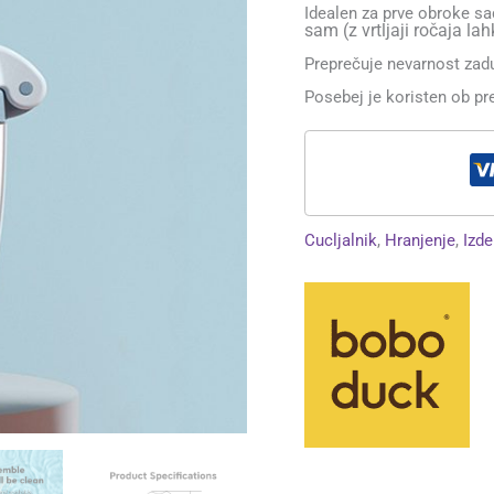
Idealen za prve obroke sad
sam
(z vrtljaji ročaja l
Preprečuje nevarnost zadu
Posebej je koristen ob pr
Cucljalnik
,
Hranjenje
,
Izde