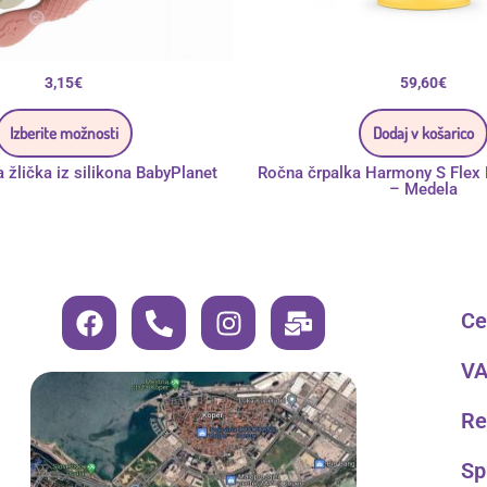
3,15
€
59,60
€
Izberite možnosti
Dodaj v košarico
 žlička iz silikona BabyPlanet
Ročna črpalka Harmony S Flex 
– Medela
F
P
I
M
Cen
a
h
n
a
c
o
s
i
VA
e
n
t
l
b
e
a
-
Re
o
-
g
b
o
a
r
u
Sp