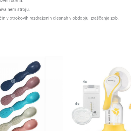
 izven doma.
ivalnem stroju.
ečin v otrokovih razdraženih dlesnah v obdobju izraščanja zob.
Ta
izdelek
ima
več
različic.
Možnosti
lahko
izberete
na
strani
izdelka