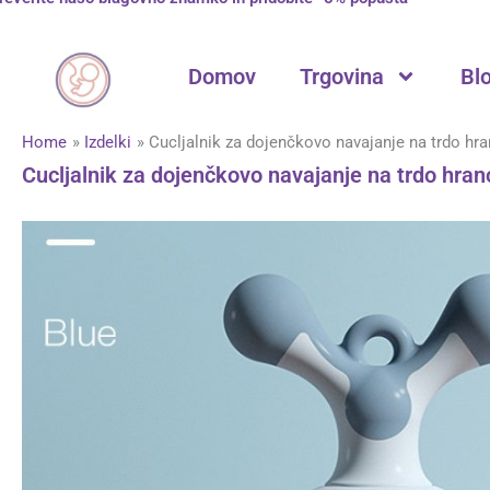
Skip
to
content
Domov
Trgovina
Bl
Home
Izdelki
Cucljalnik za dojenčkovo navajanje na trdo h
Cucljalnik za dojenčkovo navajanje na trdo hra