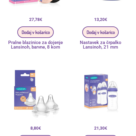
27,78
€
13,20
€
Dodaj v košarico
Dodaj v košarico
Pralne blazinice za dojenje
Nastavek za črpalko
Lansinoh, barvne, 8 kom
Lansinoh, 21 mm
8,80
€
21,30
€