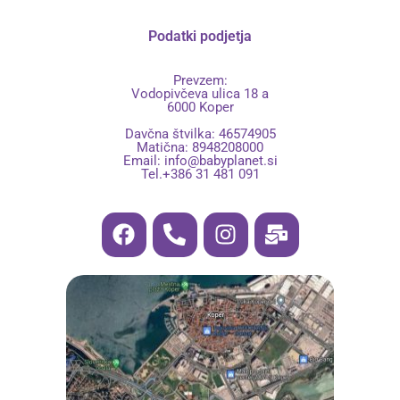
Podatki podjetja
Prevzem:
Vodopivčeva ulica 18 a
6000 Koper
Davčna štvilka: 46574905
Matična: 8948208000
Email:
info@babyplanet.si
Tel.+386 31 481 091
F
P
I
M
a
h
n
a
c
o
s
i
e
n
t
l
b
e
a
-
o
-
g
b
o
a
r
u
k
l
a
l