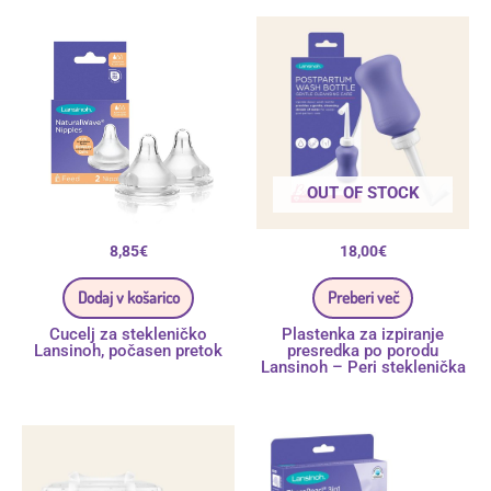
OUT OF STOCK
8,85
€
18,00
€
Dodaj v košarico
Preberi več
Cucelj za stekleničko
Plastenka za izpiranje
Lansinoh, počasen pretok
presredka po porodu
Lansinoh – Peri steklenička