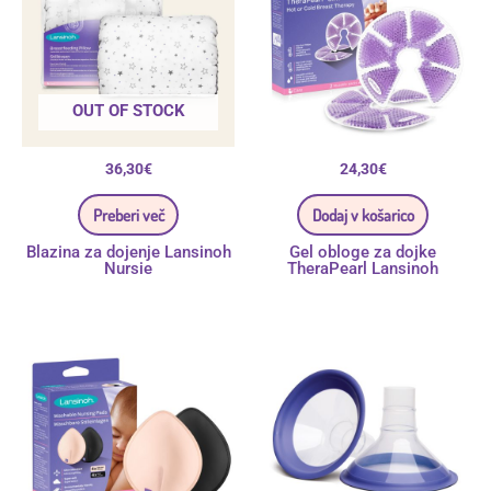
OUT OF STOCK
36,30
€
24,30
€
Preberi več
Dodaj v košarico
Blazina za dojenje Lansinoh
Gel obloge za dojke
Nursie
TheraPearl Lansinoh