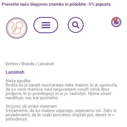
Skip
Razvrščeno
Preverite našo blagovno znamko in pridobite -5% popusta
M
M
to
po
content
priljubljenosti
i
a
0
Cart
n
x
c
c
e
e
n
n
Domov
/
Brands
/ Lansinoh
a
a
Lansinoh
Naša zgodba
Rodila se je zaradi razočaranja neke matere, ki je ugotovila,
da so nove mamice med negovanjem svojih otrok brez
podpore, ki jo potrebujejo in si jo zaslužijo. Njena strast
navdihuje vse, kar počnemo.
Stojimo ob strani materam
Verjamemo, da ko matere uspevajo, uspevamo vsi. Zato si
prizadevamo, da bi vsaki porodnici olajšali pot, danes in v
prihodnosti.